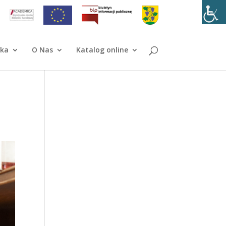
ika
O Nas
Katalog online