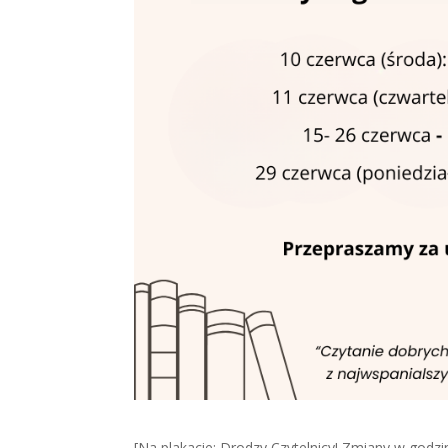
[Na plakacie: Drodzy Czytelnicy! Zmiany w godzi