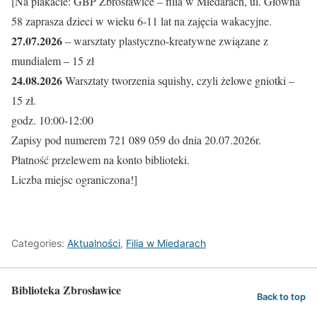
[Na plakacie: GBP Zbrosławice – filia w Miedarach, ul. Główna
58 zaprasza dzieci w wieku 6-11 lat na zajęcia wakacyjne.
27.07.2026
– warsztaty plastyczno-kreatywne związane z
mundialem – 15 zł
24.08.2026
Warsztaty tworzenia squishy, czyli żelowe gniotki –
15 zł.
godz. 10:00-12:00
Zapisy pod numerem 721 089 059 do dnia 20.07.2026r.
Płatność przelewem na konto biblioteki.
Liczba miejsc ograniczona!]
Categories:
Aktualności
,
Filia w Miedarach
Biblioteka Zbrosławice
Back to top