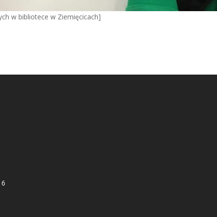
ych w bibliotece w Ziemięcicach]
16