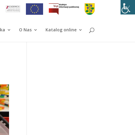
ika
O Nas
Katalog online