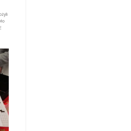
ę
żyli
yło
ć