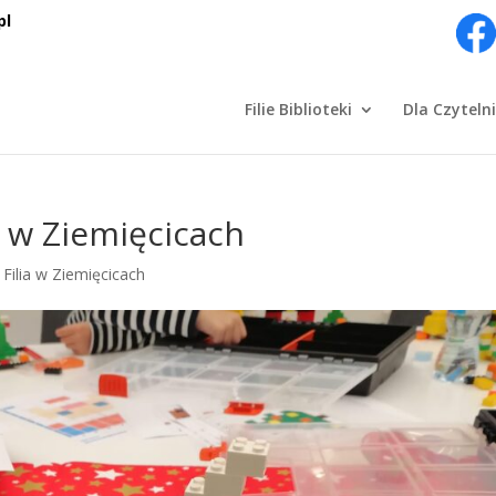
pl
Filie Biblioteki
Dla Czyteln
 w Ziemięcicach
|
Filia w Ziemięcicach