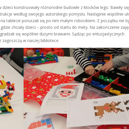
erw dzieci konstruowały różnorodne budowle z klocków lego. Bawiły si
rukcje według swojego autorskiego pomysłu. Następnie wspólnie uło
i na tablecie poruszali się po nim małym robocikiem. Z początku nie b
, gdzie chciały dzieci – prosto od startu do mety. Na zakończenie zaję
agradzali się wspólnie dużymi brawami. Sądząc po entuzjastycznych
az zagoszczą w naszej bibliotece.