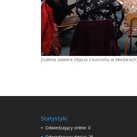
[Galeria zawiera zdjęcia z koncertu w Miedarach
Statystyki
Odwiedzający online:
0
Odwiedzający dzisiaj:
25