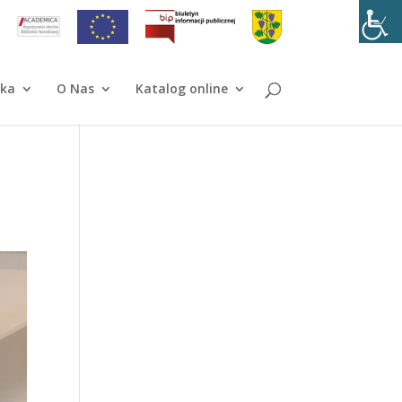
ika
O Nas
Katalog online