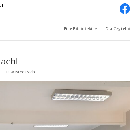
pl
Filie Biblioteki
Dla Czyteln
rach!
|
Filia w Miedarach