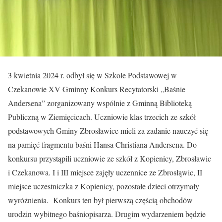
3 kwietnia 2024 r. odbył się w Szkole Podstawowej w
Czekanowie XV Gminny Konkurs Recytatorski „Baśnie
Andersena” zorganizowany wspólnie z Gminną Biblioteką
Publiczną w Ziemięcicach. Uczniowie klas trzecich ze szkół
podstawowych Gminy Zbrosławice mieli za zadanie nauczyć się
na pamięć fragmentu baśni Hansa Christiana Andersena. Do
konkursu przystąpili uczniowie ze szkół z Kopienicy, Zbrosławic
i Czekanowa. I i III miejsce zajęły uczennice ze Zbrosłąwic, II
miejsce uczestniczka z Kopienicy, pozostałe dzieci otrzymały
wyróżnienia. Konkurs ten był pierwszą częścią obchodów
urodzin wybitnego baśniopisarza. Drugim wydarzeniem będzie