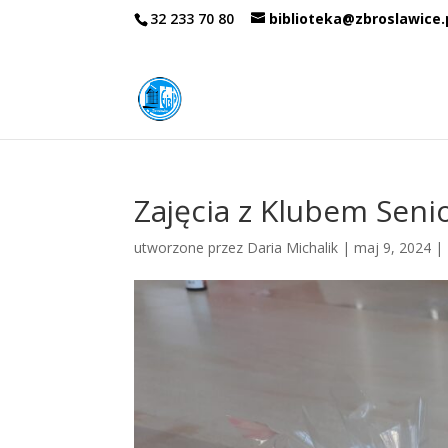
32 233 70 80
biblioteka@zbroslawice.
Zajęcia z Klubem Seni
utworzone przez
Daria Michalik
|
maj 9, 2024
|