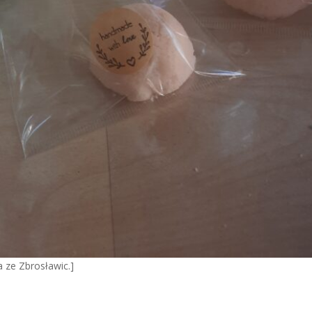
a ze Zbrosławic.]