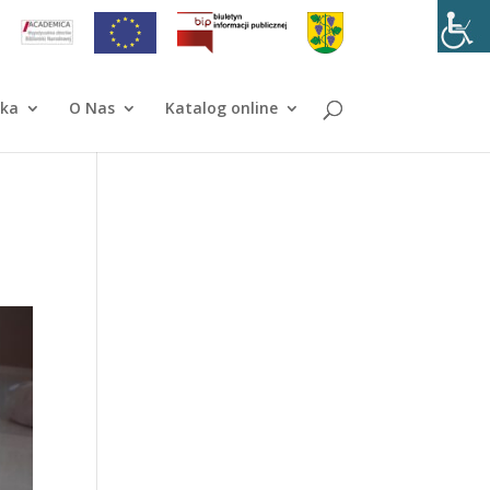
ika
O Nas
Katalog online