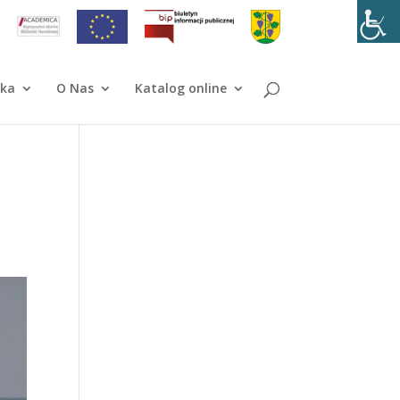
ika
O Nas
Katalog online