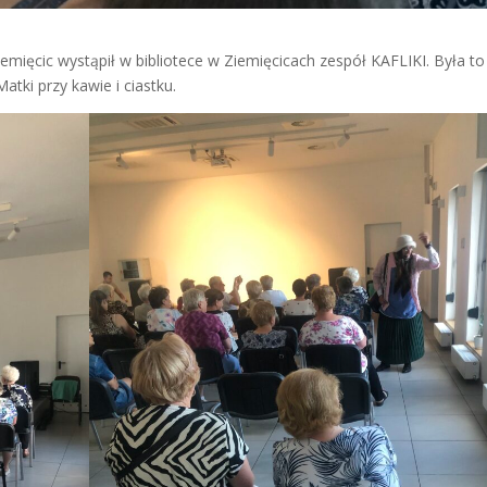
emięcic wystąpił w bibliotece w Ziemięcicach zespół KAFLIKI. Była to
tki przy kawie i ciastku.