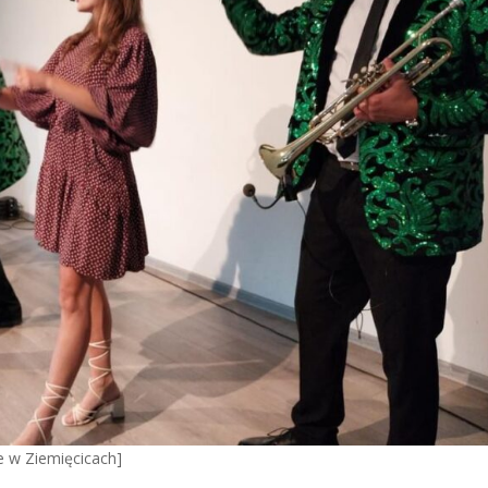
ce w Ziemięcicach]