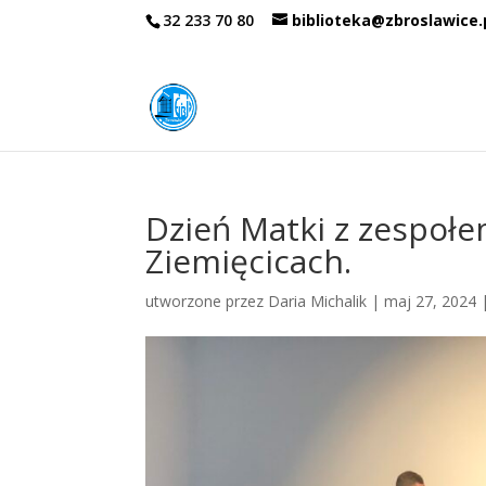
32 233 70 80
biblioteka@zbroslawice.
Dzień Matki z zespołe
Ziemięcicach.
utworzone przez
Daria Michalik
|
maj 27, 2024