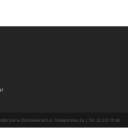
47
ubliczna w Zbrosławicach ul. Oświęcimska 2a | Tel. 32 233 70 80