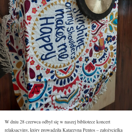
W dniu 28 czerwca odbył się w naszej bibliotece koncert
relaksacyjny, który prowadziła Katarzyna Pentos – założycielka