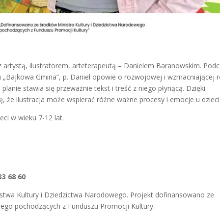
 artystą, ilustratorem, arteterapeutą – Danielem Baranowskim. Pod
u „Bajkowa Gmina”, p. Daniel opowie o rozwojowej i wzmacniającej ro
 planie stawia się przeważnie tekst i treść z niego płynącą. Dzięki
ę, że ilustracja może wspierać różne ważne procesy i emocje u dzieci
ci w wieku 7-12 lat.
33 68 60
erstwa Kultury i Dziedzictwa Narodowego. Projekt dofinansowano ze
wego pochodzących z Funduszu Promocji Kultury.