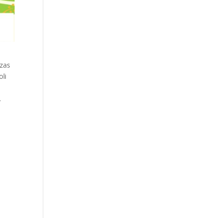
czas
li
.