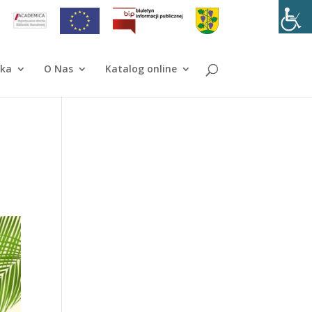
ika
O Nas
Katalog online