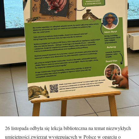
26 listopada odbyła się lekcja biblioteczna na temat niezwykłych
umiejętności zwierząt występujących w Polsce w oparciu o