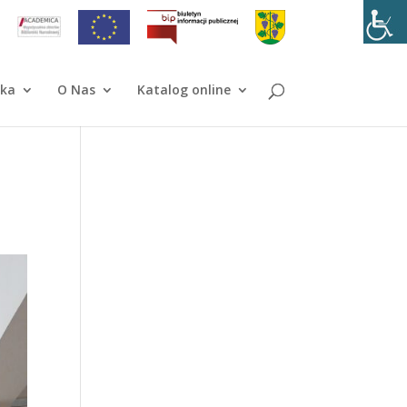
ika
O Nas
Katalog online