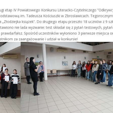
drugi etap IV Powiatowego Konkursu Literacko-Czytelniczego ”Odkrywc
ą Podstawową im. Tadeusza Kościuszki w Zbrosławicach. Tegoroczny
 „Złodziejka książek”. Do drugiego etapu przeszło 18 uczniów z 9 sz
tawiono nie lada wyzwanie: test składał się z pytań testowych, pytań
ń prawda/fałsz. Spośród uczestników wyłoniono 3 pierwsze miejsca o
stnikom za zaangażowanie i udział w konkursie!