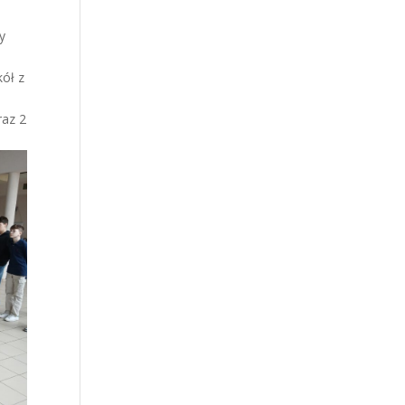
y
m
kół z
raz 2