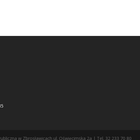
85
ubliczna w Zbrosławicach ul. Oświęcimska 2a | Tel. 32 233 70 80