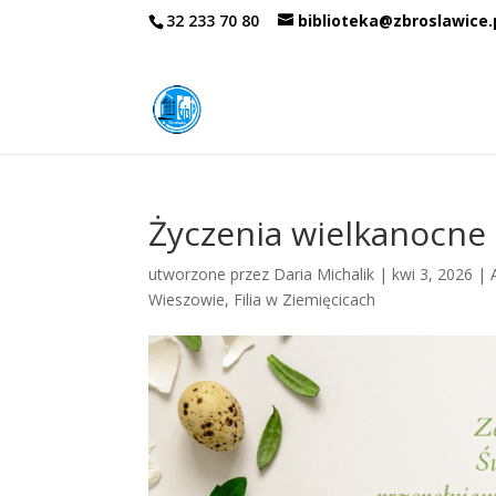
32 233 70 80
biblioteka@zbroslawice.
Życzenia wielkanocne
utworzone przez
Daria Michalik
|
kwi 3, 2026
|
Wieszowie
,
Filia w Ziemięcicach