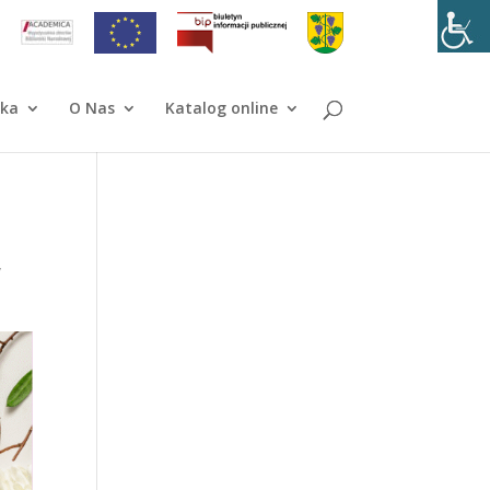
ika
O Nas
Katalog online
w